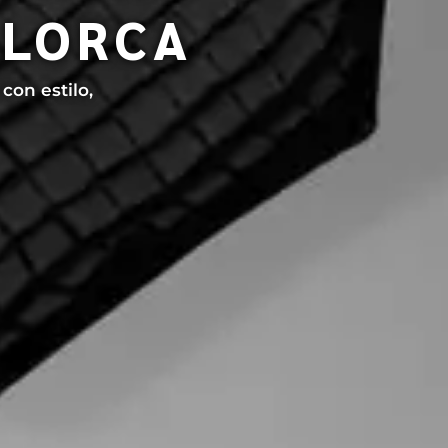
LLORCA
con estilo,