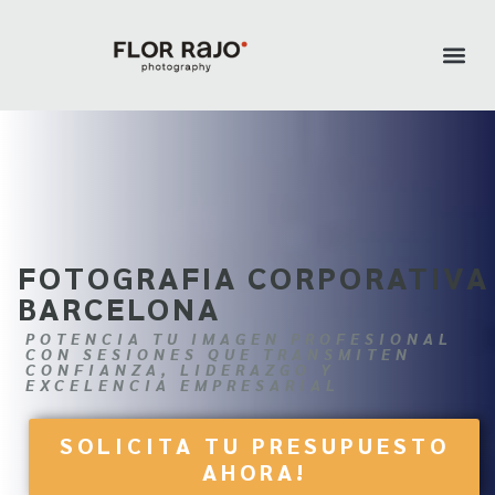
FOTOGRAFIA CORPORATIVA
BARCELONA
POTENCIA TU IMAGEN PROFESIONAL
CON SESIONES QUE TRANSMITEN
CONFIANZA, LIDERAZGO Y
EXCELENCIA EMPRESARIAL
SOLICITA TU PRESUPUESTO
AHORA!