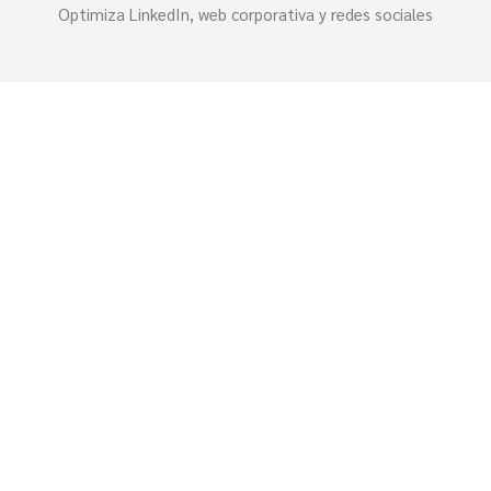
Optimiza LinkedIn, web corporativa y redes sociales
NUESTROS SERVICIOS DE
FOTOGRAFÍA CORPORATIVA
EN LA CIUDAD DE
BARCELONA
Como
fotógrafo corporativo
especializado, ofrezco
soluciones integrales adaptadas a las necesidades específicas
de cada empresa, desde startups disruptivas hasta
corporaciones multinacionales.