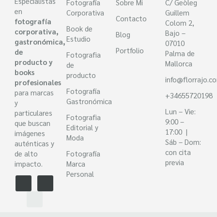
Especialistas
Fotografía
Sobre Mi
C/ Geòleg
en
Corporativa
Guillem
Contacto
fotografía
Colom 2,
Book de
corporativa,
Bajo –
Blog
Estudio
gastronómica,
07010
Portfolio
de
Palma de
Fotografia
producto y
Mallorca
de
books
producto
info@florrajo.c
profesionales
Fotografía
para marcas
+34655720198
Gastronómica
y
Lun – Vie:
particulares
Fotografia
9:00 –
que buscan
Editorial y
17:00 |
imágenes
Moda
Sáb – Dom:
auténticas y
con cita
de alto
Fotografía
previa
impacto.
Marca
Personal